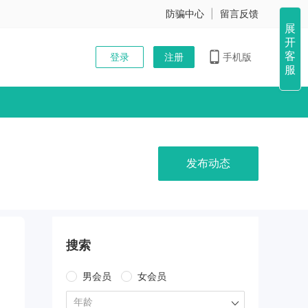
防骗中心
|
留言反馈
展
开
客
登录
注册
手机版
服
发布动态
搜索
男会员
女会员
年龄