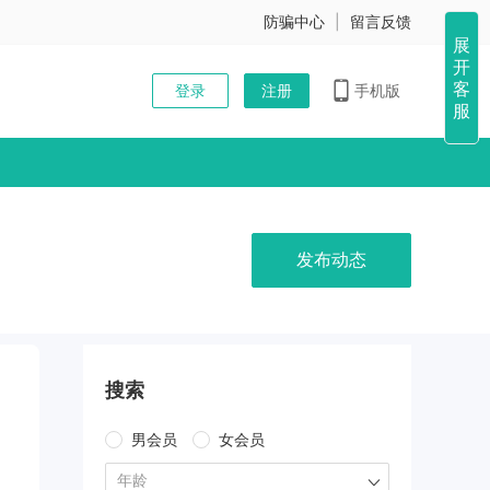
防骗中心
|
留言反馈
展
开
客
登录
注册
手机版
服
发布动态
搜索
男会员
女会员
年龄