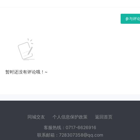
参与评
暂时还没有评论哦！~
同城交友
个人信息保护政策
返回首页
客服热线：0717-6626916
联系邮箱：728307358@qq.com