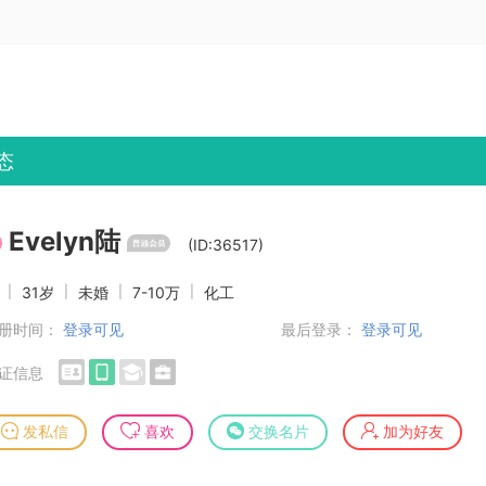
态
Evelyn陆
(ID:36517)
女
|
31岁
|
未婚
|
7-10万
|
化工
册时间：
登录可见
最后登录：
登录可见
证信息
发私信
喜欢
交换名片
加为好友