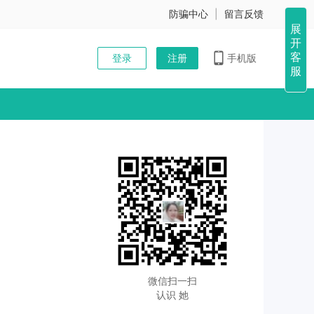
防骗中心
|
留言反馈
展
开
客
登录
注册
手机版
服
微信扫一扫
认识 她