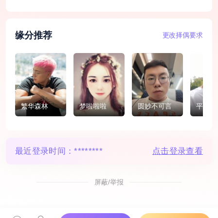
缘分推荐
更改择偶要求
繁华森林
梦啦啦啦
圆妙不可言
平安幸
最近登录时间：
********
点击登录查看
屏蔽/举报